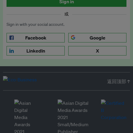
Sign in
或
Sign in with your social account.
Facebook
Google
LinkedIn
X
返回顶部 ↑