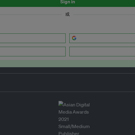
Sign in
或