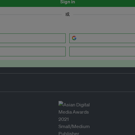
Sign in
或