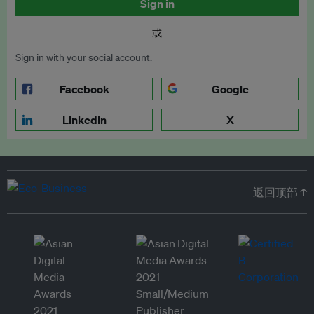
Sign in
或
Sign in with your social account.
Facebook
Google
LinkedIn
X
返回顶部 ↑