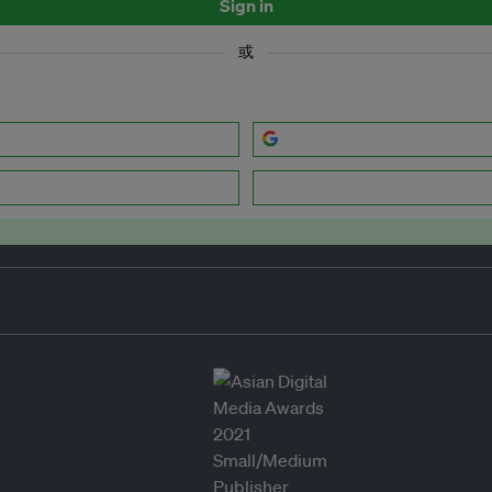
Sign in
或