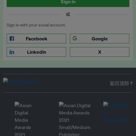
Sign in
或
Sign in with your social account.
Facebook
Google
LinkedIn
X
返回顶部 ↑