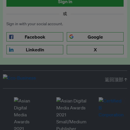
Sign in
或
Sign in with your social account.
Facebook
Google
LinkedIn
X
返回顶部 ↑