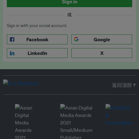
Sign in
或
Sign in with your social account.
Facebook
Google
LinkedIn
X
返回顶部 ↑