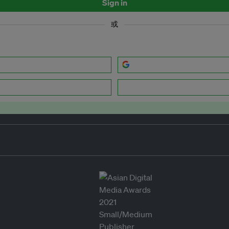
Sign in
或