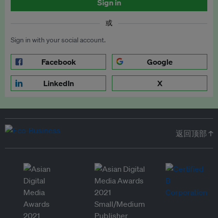
Sign in
或
Sign in with your social account.
Facebook
Google
LinkedIn
X
返回顶部 ↑