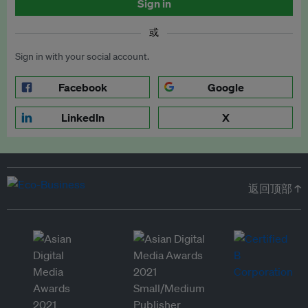
Sign in
或
Sign in with your social account.
Facebook
Google
LinkedIn
X
返回顶部 ↑