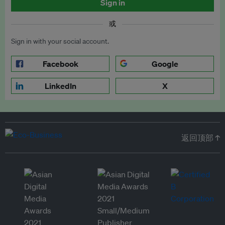
Sign in
或
Sign in with your social account.
Facebook
Google
LinkedIn
X
返回顶部 ↑