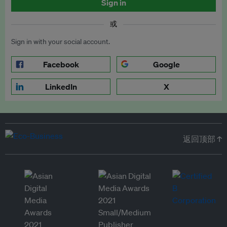
Sign in
或
Sign in with your social account.
Facebook
Google
LinkedIn
X
返回顶部 ↑