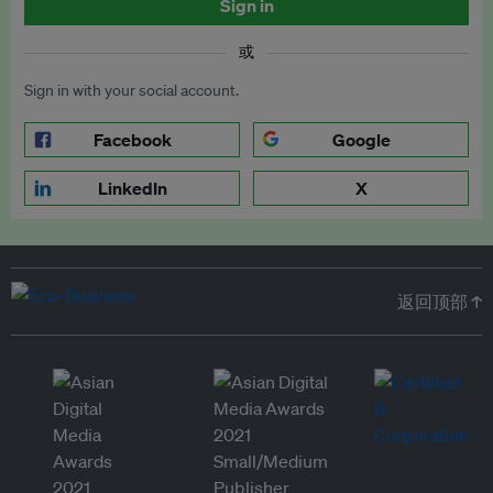
Sign in
或
Sign in with your social account.
Facebook
Google
LinkedIn
X
返回顶部 ↑