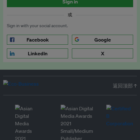
Sign in
或
Sign in with your social account.
Facebook
Google
LinkedIn
X
返回顶部 ↑