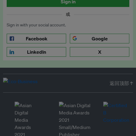
Sign in
或
Sign in with your social account.
Facebook
Google
LinkedIn
X
返回顶部 ↑