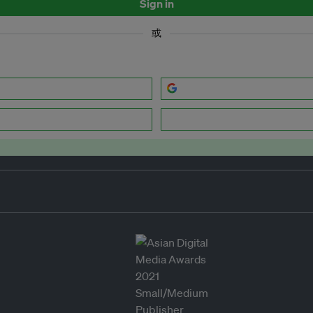
Sign in
或