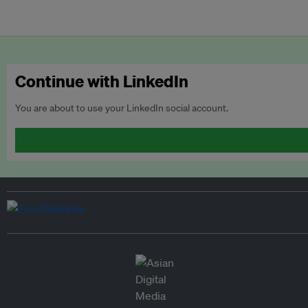
Continue with LinkedIn
You are about to use your LinkedIn social account.