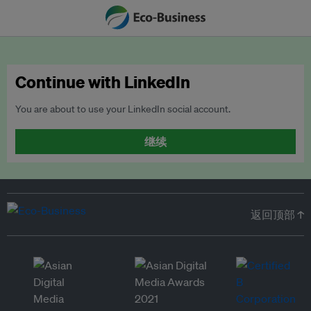
Continue with LinkedIn
You are about to use your LinkedIn social account.
继续
返回顶部 ↑