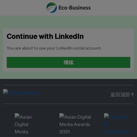
Continue with LinkedIn
You are about to use your LinkedIn social account.
继续
返回顶部 ↑