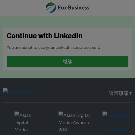
Continue with LinkedIn
You are about to use your LinkedIn social account.
继续
返回顶部 ↑