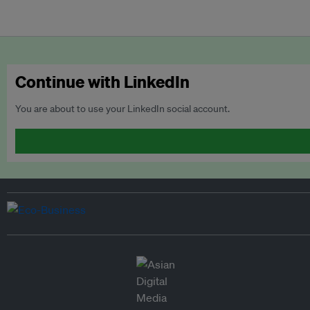
Continue with LinkedIn
You are about to use your LinkedIn social account.