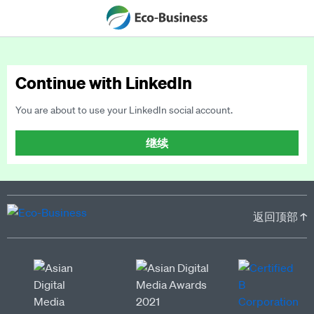
Continue with LinkedIn
You are about to use your LinkedIn social account.
继续
返回顶部 ↑