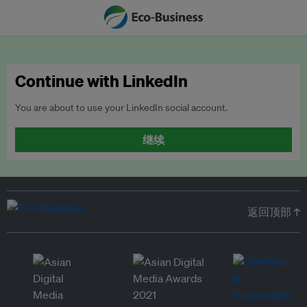
Continue with LinkedIn
You are about to use your LinkedIn social account.
继续
返回顶部 ↑