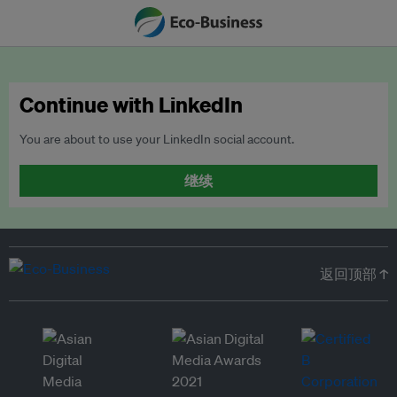
Continue with LinkedIn
You are about to use your LinkedIn social account.
继续
返回顶部 ↑