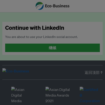
Continue with LinkedIn
You are about to use your LinkedIn social account.
继续
返回顶部 ↑