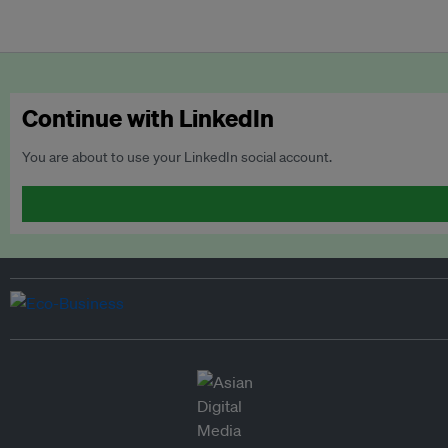
Continue with LinkedIn
You are about to use your LinkedIn social account.