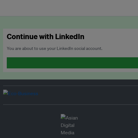
Continue with LinkedIn
You are about to use your LinkedIn social account.