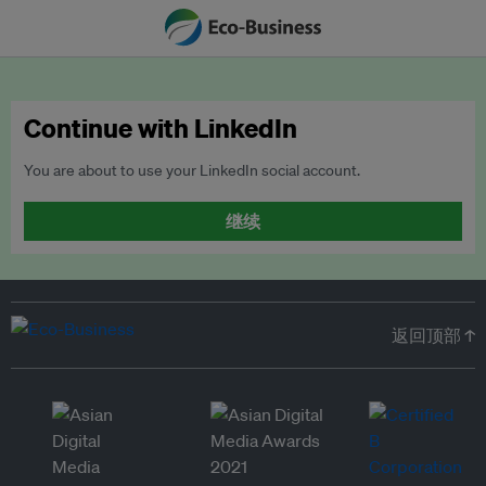
Continue with LinkedIn
You are about to use your LinkedIn social account.
继续
返回顶部 ↑