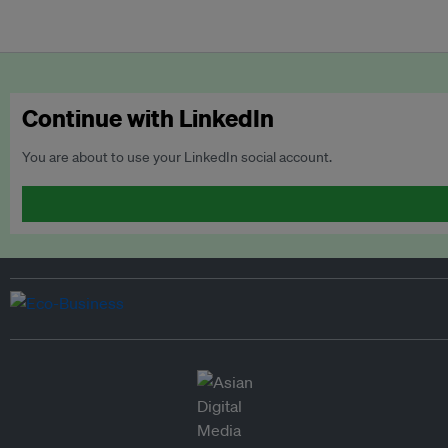
Continue with LinkedIn
You are about to use your LinkedIn social account.