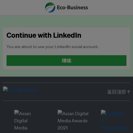
Continue with LinkedIn
You are about to use your LinkedIn social account.
继续
返回顶部 ↑