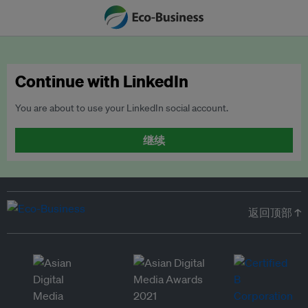
Continue with LinkedIn
You are about to use your LinkedIn social account.
继续
返回顶部 ↑