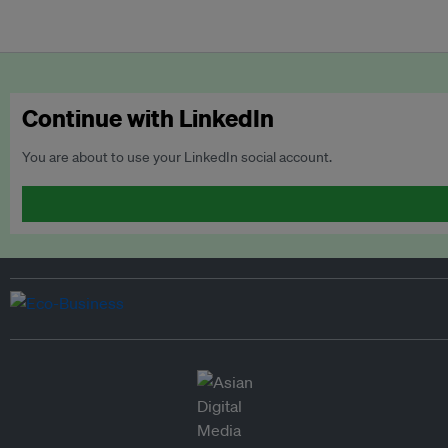
Continue with LinkedIn
You are about to use your LinkedIn social account.