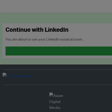
Continue with LinkedIn
You are about to use your LinkedIn social account.