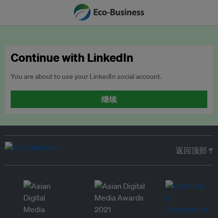
Continue with LinkedIn
You are about to use your LinkedIn social account.
继续
返回顶部 ↑