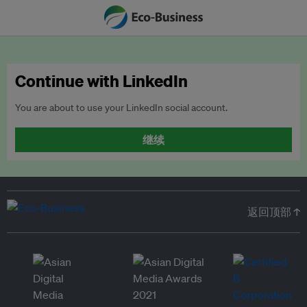
Continue with LinkedIn
You are about to use your LinkedIn social account.
继续
返回顶部 ↑