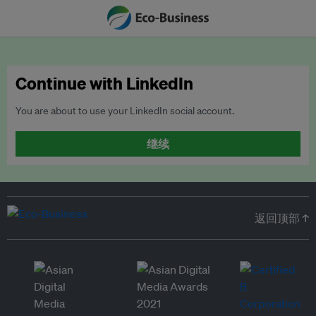
Continue with LinkedIn
You are about to use your LinkedIn social account.
继续
返回顶部 ↑