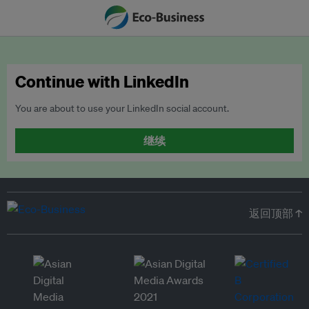
Continue with LinkedIn
You are about to use your LinkedIn social account.
继续
返回顶部 ↑