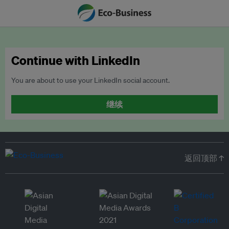
Continue with LinkedIn
You are about to use your LinkedIn social account.
继续
返回顶部 ↑