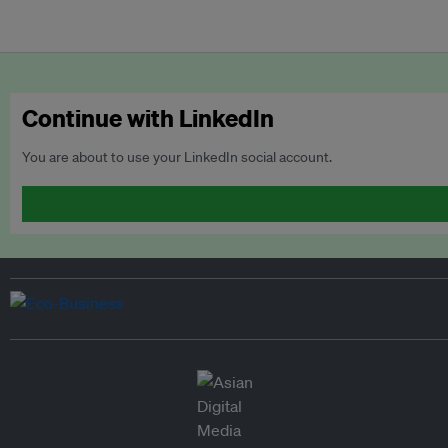
Continue with LinkedIn
You are about to use your LinkedIn social account.