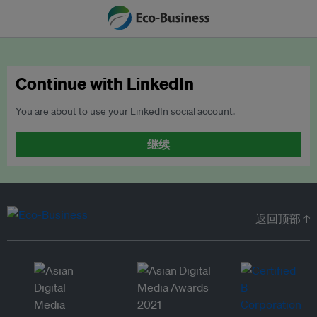
Continue with LinkedIn
You are about to use your LinkedIn social account.
继续
返回顶部 ↑