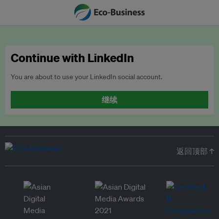
Continue with LinkedIn
You are about to use your LinkedIn social account.
继续
返回顶部 ↑