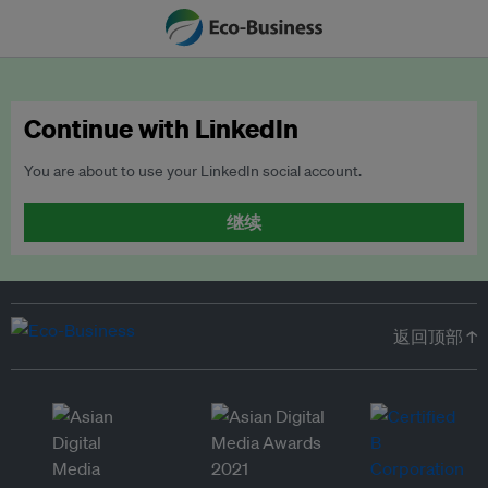
Continue with LinkedIn
You are about to use your LinkedIn social account.
继续
返回顶部 ↑