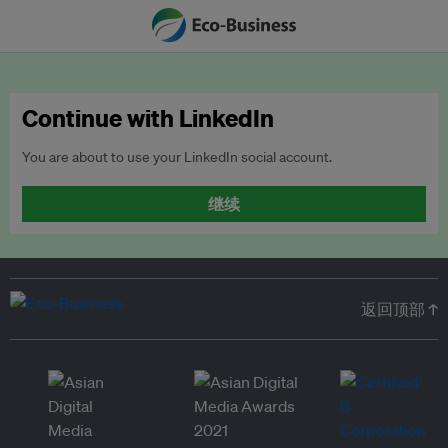
Continue with LinkedIn
You are about to use your LinkedIn social account.
继续
返回顶部 ↑