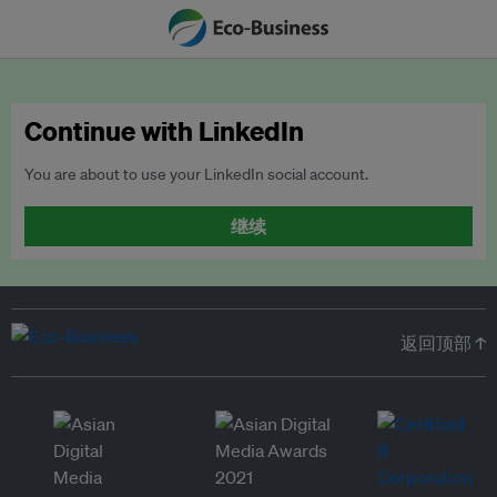
Continue with LinkedIn
You are about to use your LinkedIn social account.
继续
返回顶部 ↑