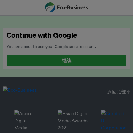
Continue with Google
You are about to use your Google social account.
继续
返回顶部 ↑