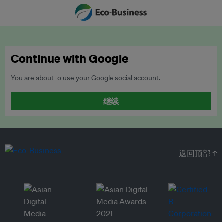
Continue with Google
You are about to use your Google social account.
继续
返回顶部 ↑