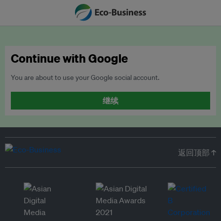
Continue with Google
You are about to use your Google social account.
继续
返回顶部 ↑