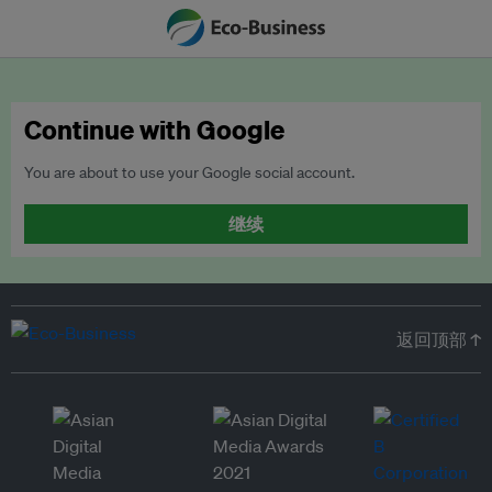
Continue with Google
You are about to use your Google social account.
继续
返回顶部 ↑