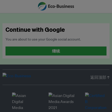
Continue with Google
You are about to use your Google social account.
继续
返回顶部 ↑